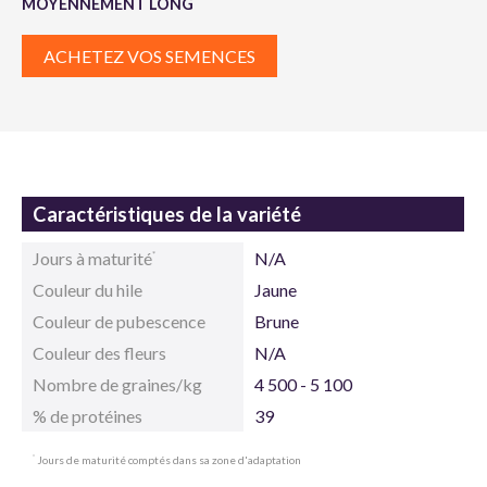
MOYENNEMENT LONG
ACHETEZ VOS SEMENCES
Caractéristiques de la variété
Jours à maturité
N/A
*
Couleur du hile
Jaune
Couleur de pubescence
Brune
Couleur des fleurs
N/A
Nombre de graines/kg
4 500 - 5 100
% de protéines
39
Jours de maturité comptés dans sa zone d'adaptation
*