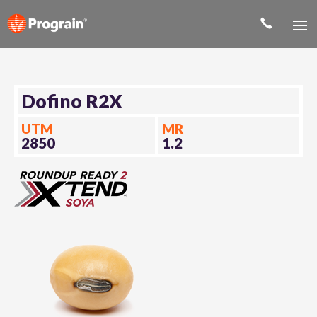
Dofino R2X
UTM
MR
2850
1.2