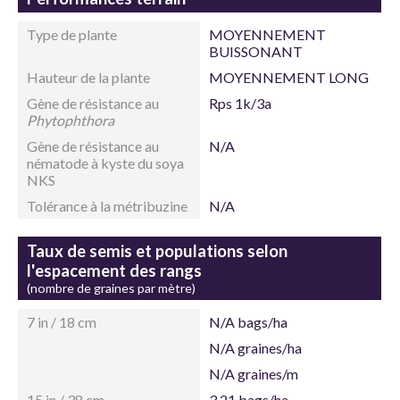
Type de plante
MOYENNEMENT
BUISSONANT
Hauteur de la plante
MOYENNEMENT LONG
Gène de résistance au
Rps 1k/3a
Phytophthora
Gène de résistance au
N/A
nématode à kyste du soya
NKS
Tolérance à la métribuzine
N/A
Taux de semis et populations selon
l'espacement des rangs
(nombre de graines par mètre)
7 in / 18 cm
N/A bags/ha
N/A graines/ha
N/A graines/m
15 in / 38 cm
3,21 bags/ha