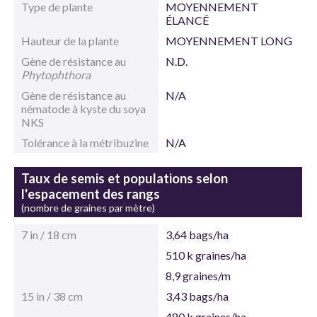
Type de plante
MOYENNEMENT
ÉLANCÉ
Hauteur de la plante
MOYENNEMENT LONG
Gène de résistance au
N.D.
Phytophthora
Gène de résistance au
N/A
nématode à kyste du soya
NKS
Tolérance à la métribuzine
N/A
Taux de semis et populations selon
l'espacement des rangs
(nombre de graines par mètre)
7 in / 18 cm
3,64 bags/ha
510 k graines/ha
8,9 graines/m
15 in / 38 cm
3,43 bags/ha
480 k graines/ha