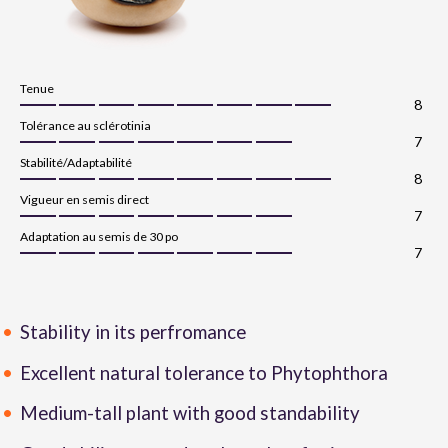
Tenue
8
Tolérance au sclérotinia
7
Stabilité/Adaptabilité
8
Vigueur en semis direct
7
Adaptation au semis de 30 po
7
Stability in its perfromance
Excellent natural tolerance to Phytophthora
Medium-tall plant with good standability