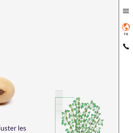
FR
juster les