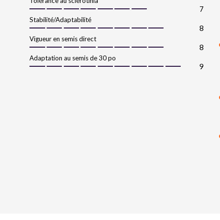
Tolérance au sclérotinia
7
Stabilité/Adaptabilité
8
Vigueur en semis direct
8
Adaptation au semis de 30 po
9