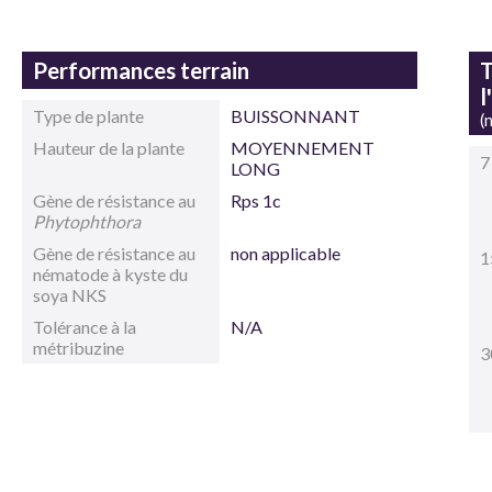
Performances terrain
T
l
Type de plante
BUISSONNANT
(
Hauteur de la plante
MOYENNEMENT
7
LONG
Gène de résistance au
Rps 1c
Phytophthora
Gène de résistance au
non applicable
1
nématode à kyste du
soya NKS
Tolérance à la
N/A
métribuzine
3