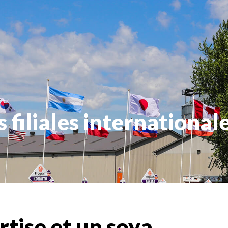
 filiales international
rtise et un soya