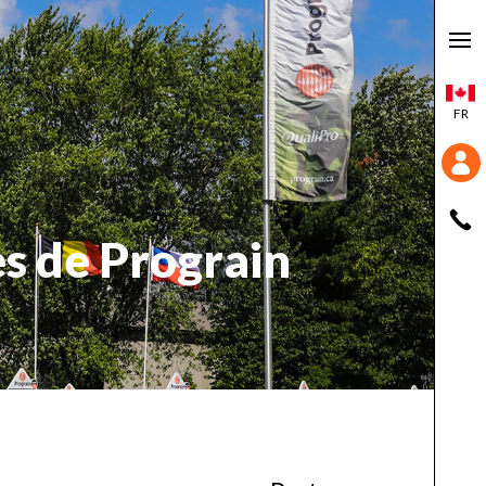
FR
es de Prograin