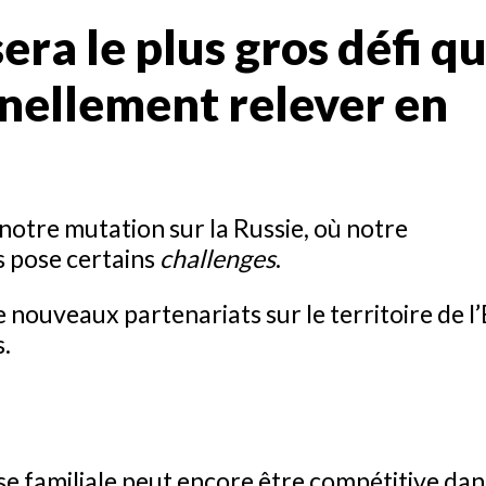
sera le plus gros défi q
nellement relever en
otre mutation sur la Russie, où notre
s pose certains
challenges
.
nouveaux partenariats sur le territoire de l’
s.
se familiale peut encore être compétitive dan