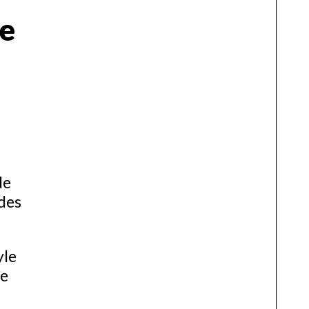
le
de
 des
yle
te