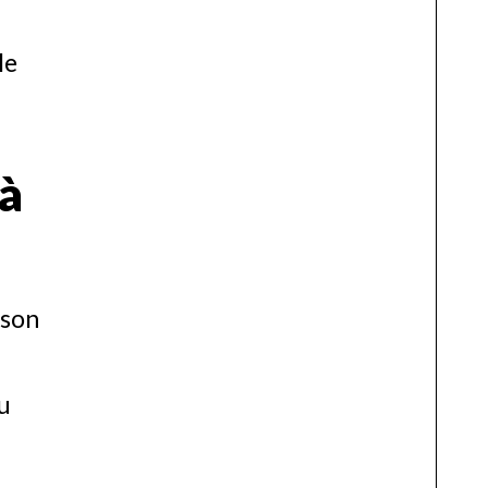
le
 à
 son
du
a