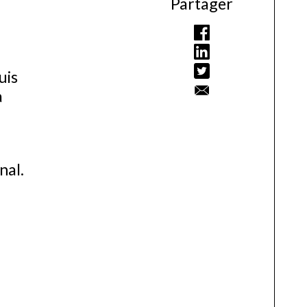
Partager
uis
à
nal.