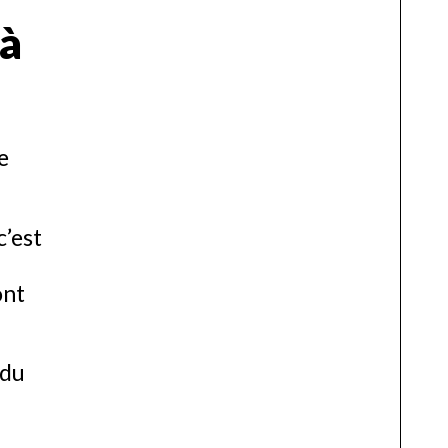
 à
e
c’est
ont
 du