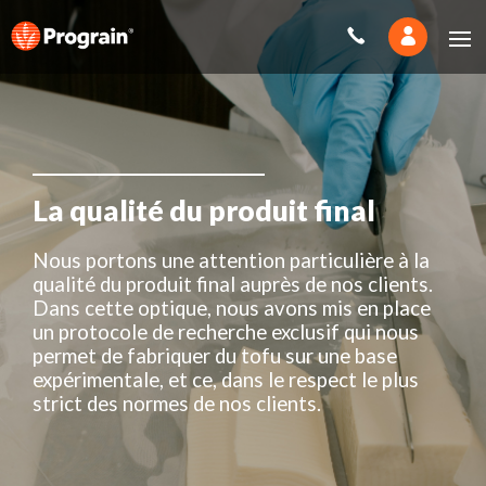
Soya alimentaire
La qualité du produit final
Nous portons une attention particulière à la
qualité du produit final auprès de nos clients.
Dans cette optique, nous avons mis en place
un protocole de recherche exclusif qui nous
permet de fabriquer du tofu sur une base
expérimentale, et ce, dans le respect le plus
strict des normes de nos clients.