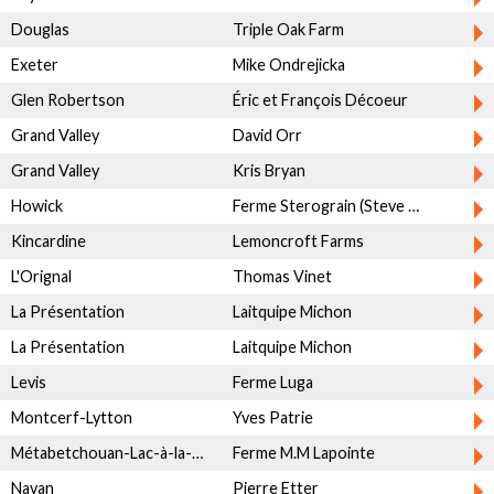
Douglas
Triple Oak Farm
Exeter
Mike Ondrejicka
Glen Robertson
Éric et François Décoeur
Grand Valley
David Orr
Grand Valley
Kris Bryan
Howick
Ferme Sterograin (Steve Rochefort)
Kincardine
Lemoncroft Farms
L'Orignal
Thomas Vinet
La Présentation
Laitquipe Michon
La Présentation
Laitquipe Michon
Levis
Ferme Luga
Montcerf-Lytton
Yves Patrie
Métabetchouan-Lac-à-la-Croix
Ferme M.M Lapointe
Navan
Pierre Etter