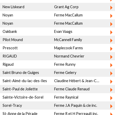
New Liskeard
Grant Ag Corp
Noyan
Ferme MacCallum
Noyan
Ferme MacCallum
Oakbank
Evan Vaags
Pilot Mound
McCannell Family
Prescott
Maplecook Farms
RIGAUD
Normand Chevrier
Rigaud
Ferme Runny
Saint Bruno de Guiges
Ferme Gelery
Saint-Aimé-du-lac-des-Iles
Claudine Hébert & Jean-Claude Levesque
Saint-Paul de Joliette
Ferme Claude Renaud
Sainte-Victoire-de-Sorel
Ferme Raynical
Sorel-Tracy
Ferme J.A Paquin & cie inc.
St-Anne de la Pérade
Ferme R et H Perreault inc.