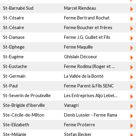
St-Barnabé Sud
Marcel Riendeau
St-Césaire
Ferme Bertrand Rochat
St-Césaire
Ferme Boucher et frères
St-Damase
Ferme J.G. Guillet et Fils
St-Elphege
Ferme Maquille
St-Eugène
Ghislain Décoeur
St-Eustache
Ferme Rodima (Roger et Mathieu Desjardins)
St-Germain
La Vallée de la Bonté
St-Paul
Ferme Parent & Fils SENC
St-Severin de Proulxville
Les Entreprises Aljo Lebel inc.
Ste-Brigide d'Iberville
Vanagri
Ste-Cécile-de-Milton
Denis Lussier - Ferme Rama
Ste-Elizabeth
Ferme Proterre
Ste-Mélanie
Stefan Becker