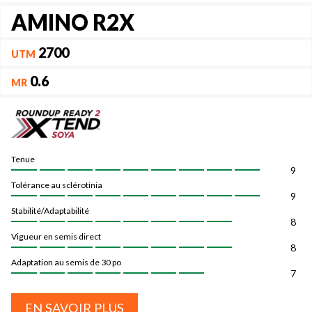
AMINO R2X
2700
UTM
0.6
MR
Tenue
9
Tolérance au sclérotinia
9
Stabilité/Adaptabilité
8
Vigueur en semis direct
8
Adaptation au semis de 30 po
7
EN SAVOIR PLUS