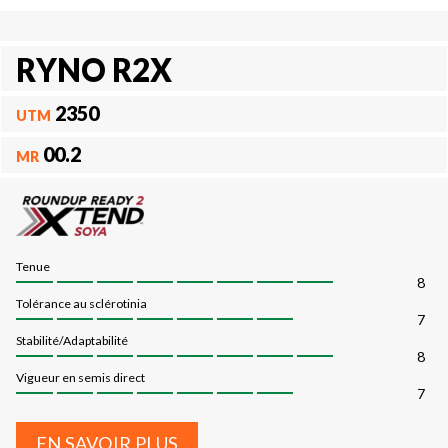
RYNO R2X
2350
UTM
00.2
MR
Tenue
8
Tolérance au sclérotinia
7
Stabilité/Adaptabilité
8
Vigueur en semis direct
7
EN SAVOIR PLUS