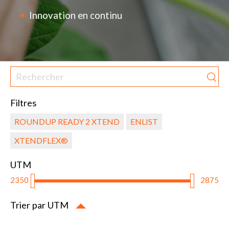
Innovation en continu
Filtres
ROUNDUP READY 2 XTEND
ENLIST
XTENDFLEX®
UTM
2350
2875
Trier par UTM