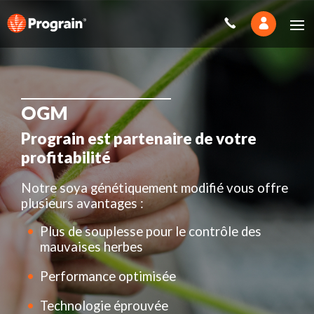
OGM
Prograin est partenaire de votre
profitabilité
Notre soya génétiquement modifié vous offre
plusieurs avantages :
Plus de souplesse pour le contrôle des
mauvaises herbes
Performance optimisée
Technologie éprouvée