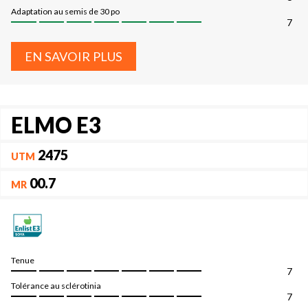
Adaptation au semis de 30 po
7
EN SAVOIR PLUS
ELMO E3
2475
UTM
00.7
MR
Tenue
7
Tolérance au sclérotinia
7