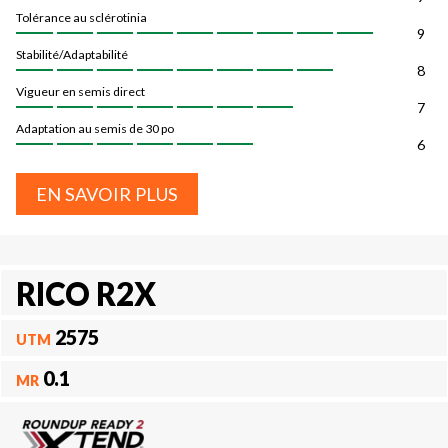
Tolérance au sclérotinia
9
Stabilité/Adaptabilité
8
Vigueur en semis direct
7
Adaptation au semis de 30 po
6
EN SAVOIR PLUS
RICO R2X
2575
UTM
0.1
MR