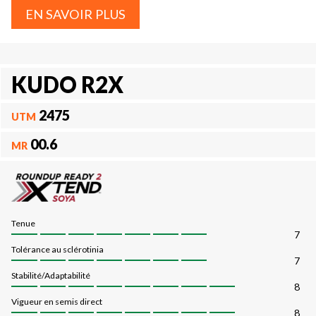
EN SAVOIR PLUS
KUDO R2X
2475
UTM
00.6
MR
Tenue
7
Tolérance au sclérotinia
7
Stabilité/Adaptabilité
8
Vigueur en semis direct
8