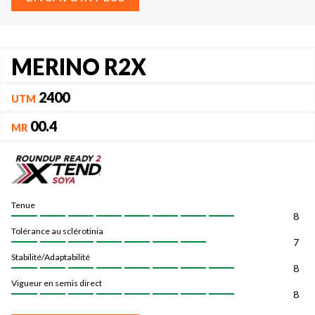
MERINO R2X
2400
UTM
00.4
MR
Tenue
8
Tolérance au sclérotinia
7
Stabilité/Adaptabilité
8
Vigueur en semis direct
8