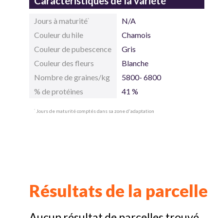
Caractéristiques de la variété
Jours à maturité
N/A
*
Couleur du hile
Chamois
Couleur de pubescence
Gris
Couleur des fleurs
Blanche
Nombre de graines/kg
5800- 6800
% de protéines
41 %
Jours de maturité comptés dans sa zone d'adaptation
*
Résultats de la parcelle
Aucun résultat de parcelles trouvé