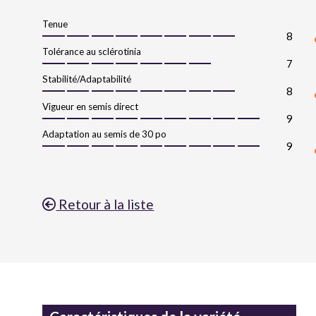
Tenue
8
Tolérance au sclérotinia
7
Stabilité/Adaptabilité
8
Vigueur en semis direct
9
Adaptation au semis de 30 po
9
Retour à la liste