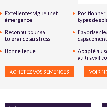
Excellentes vigueur et
Positionner 
émergence
types de sol
Reconnu pour sa
Favoriser le
tolérance au stress
espacements
Bonne tenue
Adapté au s
au travail c
ACHETEZ VOS SEMENCES
VOIR N