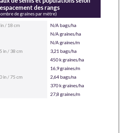
aux de semis et populations selon
'espacement des rangs
nombre de graines par mètre)
 in / 18 cm
N/A bags/ha
N/A graines/ha
N/A graines/m
5 in / 38 cm
3,21 bags/ha
450 k graines/ha
16,9 graines/m
0 in / 75 cm
2,64 bags/na
370 k graines/ha
27,8 graines/m