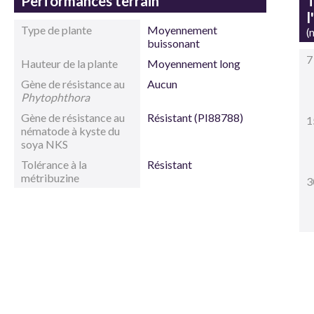
Performances terrain
T
l
Type de plante
Moyennement
(
buissonant
7
Hauteur de la plante
Moyennement long
Gène de résistance au
Aucun
Phytophthora
Gène de résistance au
Résistant (PI88788)
1
nématode à kyste du
soya NKS
Tolérance à la
Résistant
métribuzine
3