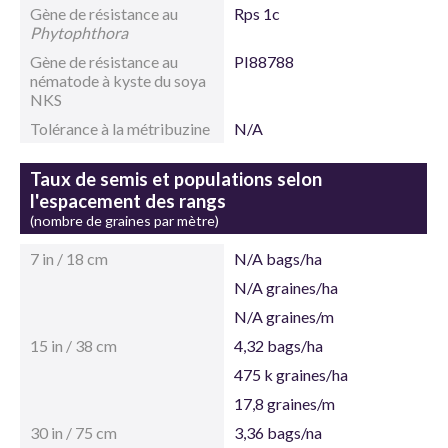
Gène de résistance au
Rps 1c
Phytophthora
Gène de résistance au
PI88788
nématode à kyste du soya
NKS
Tolérance à la métribuzine
N/A
Taux de semis et populations selon
l'espacement des rangs
(nombre de graines par mètre)
7 in / 18 cm
N/A bags/ha
N/A graines/ha
N/A graines/m
15 in / 38 cm
4,32 bags/ha
475 k graines/ha
17,8 graines/m
30 in / 75 cm
3,36 bags/na