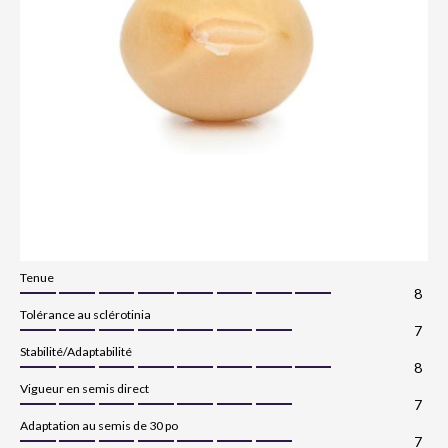
Tenue
8
Tolérance au sclérotinia
7
Stabilité/Adaptabilité
8
Vigueur en semis direct
7
Adaptation au semis de 30 po
7