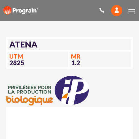
ATENA
UTM
MR
2825
1.2