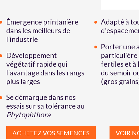
Émergence printanière
Adapté à tou
dans les meilleurs de
d'espaceme
l'industrie
Porter une 
Développement
particulière
végétatif rapide qui
fertiles et à
l'avantage dans les rangs
du semoir o
plus larges
(gros grains
Se démarque dans nos
essais sur sa tolérance au
Phytophthora
ACHETEZ VOS SEMENCES
VOIR N