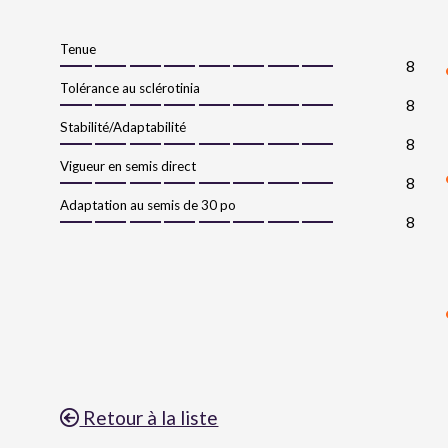
Tenue
8
Tolérance au sclérotinia
8
Stabilité/Adaptabilité
8
Vigueur en semis direct
8
Adaptation au semis de 30 po
8
Retour à la liste