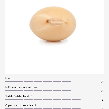
Tenue
7
Tolérance au sclérotinia
7
Stabilité/Adaptabilité
8
Vigueur en semis direct
8